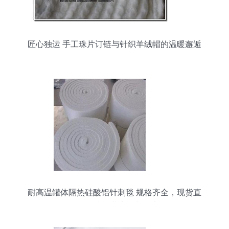
匠心独运 手工珠片订链与针织羊绒帽的温暖邂逅
耐高温罐体隔热硅酸铝针刺毯 规格齐全，现货直
销，保障工业安全与效率