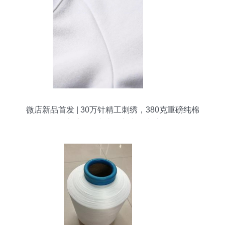
微店新品首发 | 30万针精工刺绣，380克重磅纯棉
小毛圈，虎头卫衣火爆来袭